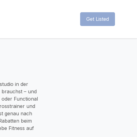
Get Listed
studio in der
g brauchst – und
 oder Functional
rosstrainer und
rst genau nach
 Rabatten beim
ebe Fitness auf